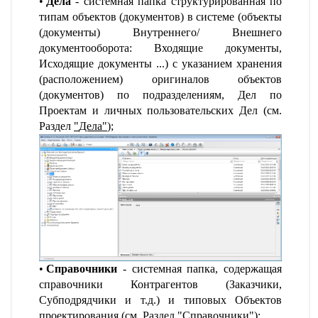
Дела
- системная папка структурированная по
типам объектов (документов) в системе (объекты
(документы) Внутреннего/ Внешнего
документооборота: Входящие документы,
Исходящие документы ...) с указанием хранения
(расположением) оригиналов объектов
(документов) по подразделениям, Дел по
Проектам и личных пользовательских Дел (см.
Раздел
"
Дела
"
);
Справочники
- системная папка, содержащая
справочники Контрагентов (Заказчики,
Субподрядчики и т.д.) и типовых Объектов
проектирования (см. Раздел
"
Справочники
"
);